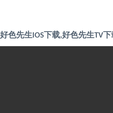
Warning
: mkdir(): No space left on device in
/www/wwwroot/X27Z
Warning
: file_put_contents(./cachefile_yuan/0421live.com/cache/0b
好色先生IOS下载,好色先生TV