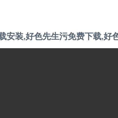
9Z7.COM/func.php
on line
127
/b4235/d1a8c.html): failed to open stream: No such file or directory
下载安装,好色先生污免费下载,好