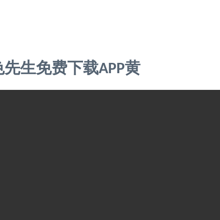
 in
/www/wwwroot/X27Z9Z7.COM/func.php
on line
115
色先生免费下载APP黄